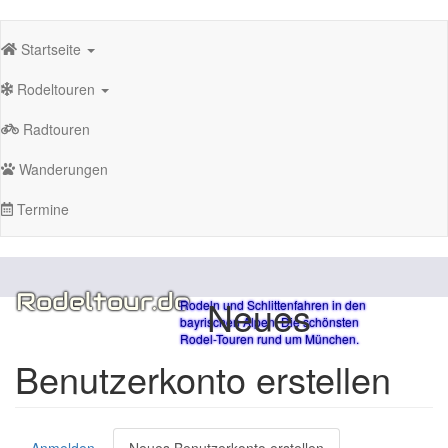
Direkt
Hauptnavigation
zum
Startseite
Inhalt
Rodeltouren
Radtouren
Wanderungen
Termine
Rodeltour.de
Neues
Rodeln und Schlittenfahren in den
bayrischen Alpen. Die schönsten
Rodel-Touren rund um München.
Benutzerkonto erstellen
Anmelden
Neues Benutzerkonto erstellen
(aktiver