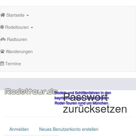
Direkt
Hauptnavigation
zum
Startseite
Inhalt
Rodeltouren
Radtouren
Wanderungen
Termine
Rodeltour.de
Passwort
Rodeln und Schlittenfahren in den
bayrischen Alpen. Die schönsten
Rodel-Touren rund um München.
zurücksetzen
Anmelden
Neues Benutzerkonto erstellen
Primary