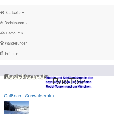
Direkt
Hauptnavigation
zum
Startseite
Inhalt
Rodeltouren
Radtouren
Wanderungen
Termine
Rodeltour.de
BadTölz
Rodeln und Schlittenfahren in den
bayrischen Alpen. Die schönsten
Rodel-Touren rund um München.
Gaißach - Schwaigeralm